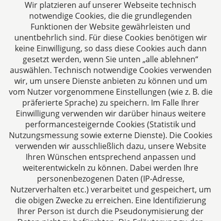
Aachen. Wir denken unternehmerisch und
Wir platzieren auf unserer Webseite technisch
verstehen uns als Full-Service-Dienstleister. Rechts-
notwendige Cookies, die die grundlegenden
und Steuerberatung auf höchstem Niveau in einer
Funktionen der Website gewährleisten und
persönlichen Beratungs- und Arbeitsatmosphäre
unentbehrlich sind. Für diese Cookies benötigen wir
keine Einwilligung, so dass diese Cookies auch dann
sind die Zielsetzungen unserer täglichen Arbeit.
gesetzt werden, wenn Sie unten „alle ablehnen“
auswählen. Technisch notwendige Cookies verwenden
Folgen Sie uns auf
wir, um unsere Dienste anbieten zu können und um
vom Nutzer vorgenommene Einstellungen (wie z. B. die
präferierte Sprache) zu speichern. Im Falle Ihrer
Einwilligung verwenden wir darüber hinaus weitere
performancesteigernde Cookies (Statistik und
Nutzungsmessung sowie externe Dienste). Die Cookies
verwenden wir ausschließlich dazu, unsere Website
Ihren Wünschen entsprechend anpassen und
Das europäische Kanzlei-Netzwerk
weiterentwickeln zu können. Dabei werden Ihre
personenbezogenen Daten (IP-Adresse,
Nutzerverhalten etc.) verarbeitet und gespeichert, um
die obigen Zwecke zu erreichen. Eine Identifizierung
Ihrer Person ist durch die Pseudonymisierung der