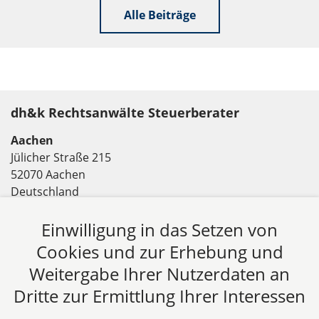
Alle Beiträge
dh&k Rechtsanwälte Steuerberater
Aachen
Jülicher Straße 215
52070 Aachen
Deutschland
Tel: +49 241 94621-0
Einwilligung in das Setzen von
Fax: +49 241 94621-111
E-Mail:
kanzlei@dhk-law.com
Cookies und zur Erhebung und
Weitergabe Ihrer Nutzerdaten an
Über uns
Dritte zur Ermittlung Ihrer Interessen
DH&K ist Ihre erfahrene Wirtschaftskanzlei aus