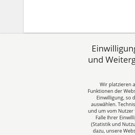
Einwilligu
und Weiterg
Wir platzieren
Funktionen der Websi
Einwilligung, so
dh&k Rechtsanwälte
Über un
auswählen. Techni
Steuerberater
DH&K ist I
und um vom Nutzer v
Falle Ihrer Einw
Aachen
Wirtschaft
(Statistik und Nut
Jülicher Straße 215
denken un
dazu, unsere Webs
52070 Aachen
verstehen 