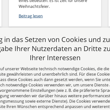
eines bedeuten: Es ist Zeit für unsere
Weihnachtsfeier.
Beitrag lesen
ng in das Setzen von Cookies und z
abe Ihrer Nutzerdaten an Dritte zu
Ihrer Interessen
 auf unserer Webseite technisch notwendige Cookies, die di
te gewährleisten und unentbehrlich sind. Für diese Cookie
 dass diese Cookies auch dann gesetzt werden, wenn Sie unte
s
Folgen Sie uns auf
sch notwendige Cookies verwenden wir, um unsere Dienste 
hre erfahrene
orgenommene Einstellungen (wie z. B. die präferierte Sprac
illigung verwenden wir darüber hinaus weitere performances
skanzlei aus Aachen. Wir
zungsmessung sowie externe Dienste). Die Cookies verwenden
ternehmerisch und
ite Ihren Wünschen entsprechend anpassen und weiterent
uns als Full-Service-