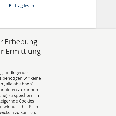
Beitrag lesen
ur Erhebung
r Ermittlung
e grundlegenden
s benötigen wir keine
n „alle ablehnen“
Das europäische Kanzlei-
anbieten zu können
Netzwerk
he) zu speichern. Im
teigernde Cookies
 wir ausschließlich
wickeln zu können.