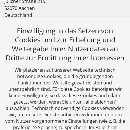
Jülicher Straße 215
52070 Aachen
Deutschland
Tel: +49 241 94621-0
Einwilligung in das Setzen von
Fax: +49 241 94621-111
E-Mail:
kanzlei@dhk-law.com
Cookies und zur Erhebung und
Weitergabe Ihrer Nutzerdaten an
Über uns
Dritte zur Ermittlung Ihrer Interessen
DH&K ist Ihre erfahrene Wirtschaftskanzlei aus
Aachen. Wir denken unternehmerisch und
Wir platzieren auf unserer Webseite technisch
verstehen uns als Full-Service-Dienstleister. Rechts-
notwendige Cookies, die die grundlegenden
und Steuerberatung auf höchstem Niveau in einer
Funktionen der Website gewährleisten und
persönlichen Beratungs- und Arbeitsatmosphäre
unentbehrlich sind. Für diese Cookies benötigen wir
keine Einwilligung, so dass diese Cookies auch dann
sind die Zielsetzungen unserer täglichen Arbeit.
gesetzt werden, wenn Sie unten „alle ablehnen“
auswählen. Technisch notwendige Cookies verwenden
Folgen Sie uns auf
wir, um unsere Dienste anbieten zu können und um
vom Nutzer vorgenommene Einstellungen (wie z. B. die
präferierte Sprache) zu speichern. Im Falle Ihrer