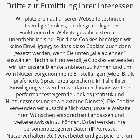
Dritte zur Ermittlung Ihrer Interessen
DH&K ist Ihre erfahrene Wirtschaftskanzlei aus
Aachen. Wir denken unternehmerisch und
Wir platzieren auf unserer Webseite technisch
verstehen uns als Full-Service-Dienstleister. Rechts-
notwendige Cookies, die die grundlegenden
und Steuerberatung auf höchstem Niveau in einer
Funktionen der Website gewährleisten und
persönlichen Beratungs- und Arbeitsatmosphäre
unentbehrlich sind. Für diese Cookies benötigen wir
keine Einwilligung, so dass diese Cookies auch dann
sind die Zielsetzungen unserer täglichen Arbeit.
gesetzt werden, wenn Sie unten „alle ablehnen“
auswählen. Technisch notwendige Cookies verwenden
Folgen Sie uns auf
wir, um unsere Dienste anbieten zu können und um
vom Nutzer vorgenommene Einstellungen (wie z. B. die
präferierte Sprache) zu speichern. Im Falle Ihrer
Einwilligung verwenden wir darüber hinaus weitere
performancesteigernde Cookies (Statistik und
Nutzungsmessung sowie externe Dienste). Die Cookies
verwenden wir ausschließlich dazu, unsere Website
Ihren Wünschen entsprechend anpassen und
Das europäische Kanzlei-Netzwerk
weiterentwickeln zu können. Dabei werden Ihre
personenbezogenen Daten (IP-Adresse,
Nutzerverhalten etc.) verarbeitet und gespeichert, um