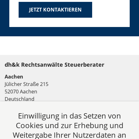
JETZT KONTAKTIEREN
dh&k Rechtsanwälte Steuerberater
Aachen
Jülicher Straße 215
52070 Aachen
Deutschland
Tel: +49 241 94621-0
Fax: +49 241 94621-111
Einwilligung in das Setzen von
E-Mail:
kanzlei@dhk-law.com
Cookies und zur Erhebung und
Weitergabe Ihrer Nutzerdaten an
Über uns