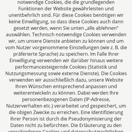
verstehen uns als Full-Service-Dienstleister. Rechts-
notwendige Cookies, die die grundlegenden
und Steuerberatung auf höchstem Niveau in einer
Funktionen der Website gewährleisten und
persönlichen Beratungs- und Arbeitsatmosphäre
unentbehrlich sind. Für diese Cookies benötigen wir
keine Einwilligung, so dass diese Cookies auch dann
sind die Zielsetzungen unserer täglichen Arbeit.
gesetzt werden, wenn Sie unten „alle ablehnen“
auswählen. Technisch notwendige Cookies verwenden
Folgen Sie uns auf
wir, um unsere Dienste anbieten zu können und um
vom Nutzer vorgenommene Einstellungen (wie z. B. die
präferierte Sprache) zu speichern. Im Falle Ihrer
Einwilligung verwenden wir darüber hinaus weitere
performancesteigernde Cookies (Statistik und
Nutzungsmessung sowie externe Dienste). Die Cookies
verwenden wir ausschließlich dazu, unsere Website
Ihren Wünschen entsprechend anpassen und
Das europäische Kanzlei-Netzwerk
weiterentwickeln zu können. Dabei werden Ihre
personenbezogenen Daten (IP-Adresse,
Nutzerverhalten etc.) verarbeitet und gespeichert, um
die obigen Zwecke zu erreichen. Eine Identifizierung
Ihrer Person ist durch die Pseudonymisierung der
Daten nicht zu befürchten. Die Erläuterung zu den
verschiedenen Cookies und datenschutzrechtlichen