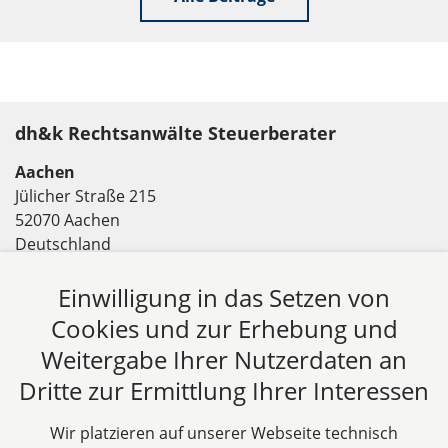
dh&k Rechtsanwälte Steuerberater
Aachen
Jülicher Straße 215
52070 Aachen
Deutschland
Tel: +49 241 94621-0
Fax: +49 241 94621-111
Einwilligung in das Setzen von
E-Mail:
kanzlei@dhk-law.com
Cookies und zur Erhebung und
Weitergabe Ihrer Nutzerdaten an
Über uns
Dritte zur Ermittlung Ihrer Interessen
DH&K ist Ihre erfahrene Wirtschaftskanzlei aus
Aachen. Wir denken unternehmerisch und
Wir platzieren auf unserer Webseite technisch