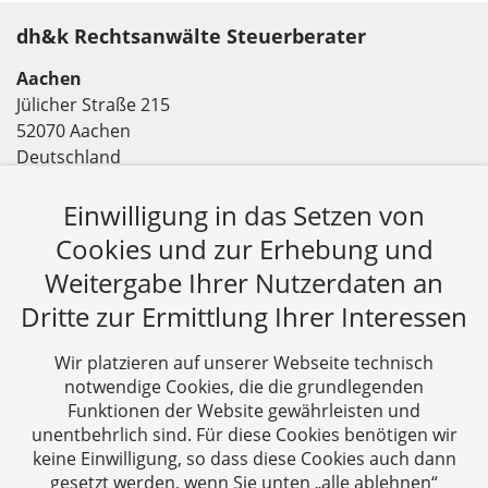
dh&k Rechtsanwälte Steuerberater
Aachen
Jülicher Straße 215
52070 Aachen
Deutschland
Tel: +49 241 94621-0
Einwilligung in das Setzen von
Fax: +49 241 94621-111
E-Mail:
kanzlei@dhk-law.com
Cookies und zur Erhebung und
Weitergabe Ihrer Nutzerdaten an
Über uns
Dritte zur Ermittlung Ihrer Interessen
DH&K ist Ihre erfahrene Wirtschaftskanzlei aus
Aachen. Wir denken unternehmerisch und
Wir platzieren auf unserer Webseite technisch
verstehen uns als Full-Service-Dienstleister. Rechts-
notwendige Cookies, die die grundlegenden
und Steuerberatung auf höchstem Niveau in einer
Funktionen der Website gewährleisten und
persönlichen Beratungs- und Arbeitsatmosphäre
unentbehrlich sind. Für diese Cookies benötigen wir
keine Einwilligung, so dass diese Cookies auch dann
sind die Zielsetzungen unserer täglichen Arbeit.
gesetzt werden, wenn Sie unten „alle ablehnen“