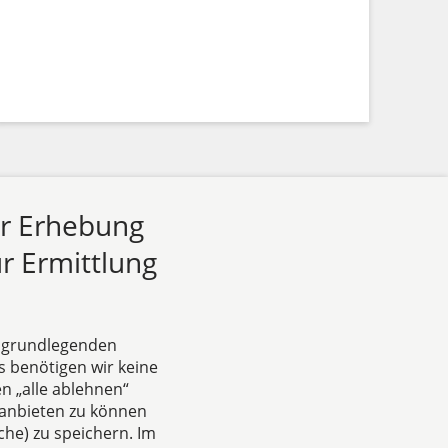
ur Erhebung
r Ermittlung
e grundlegenden
s benötigen wir keine
n „alle ablehnen“
Das europäische Kanzlei-
anbieten zu können
Netzwerk
he) zu speichern. Im