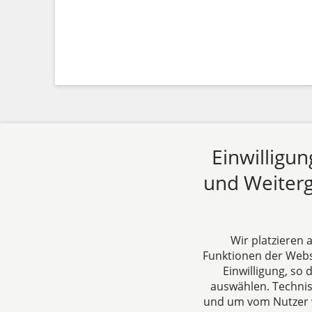
Einwilligu
und Weiterg
Wir platzieren
Funktionen der Websi
Einwilligung, so
dh&k Rechtsanwälte
Über un
auswählen. Techni
Steuerberater
DH&K ist I
und um vom Nutzer v