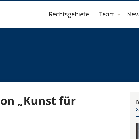
Rechtsgebiete
Team
New
ion „Kunst für
B
8