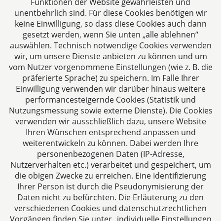
und Steuerberatung auf höchstem Niveau in einer
Funktionen der Website gewährleisten und
persönlichen Beratungs- und Arbeitsatmosphäre
unentbehrlich sind. Für diese Cookies benötigen wir
keine Einwilligung, so dass diese Cookies auch dann
sind die Zielsetzungen unserer täglichen Arbeit.
gesetzt werden, wenn Sie unten „alle ablehnen“
auswählen. Technisch notwendige Cookies verwenden
Folgen Sie uns auf
wir, um unsere Dienste anbieten zu können und um
vom Nutzer vorgenommene Einstellungen (wie z. B. die
präferierte Sprache) zu speichern. Im Falle Ihrer
Einwilligung verwenden wir darüber hinaus weitere
performancesteigernde Cookies (Statistik und
Nutzungsmessung sowie externe Dienste). Die Cookies
verwenden wir ausschließlich dazu, unsere Website
Ihren Wünschen entsprechend anpassen und
Das europäische Kanzlei-Netzwerk
weiterentwickeln zu können. Dabei werden Ihre
personenbezogenen Daten (IP-Adresse,
Nutzerverhalten etc.) verarbeitet und gespeichert, um
die obigen Zwecke zu erreichen. Eine Identifizierung
Ihrer Person ist durch die Pseudonymisierung der
Daten nicht zu befürchten. Die Erläuterung zu den
verschiedenen Cookies und datenschutzrechtlichen
Vorgängen finden Sie unter „individuelle Einstellungen