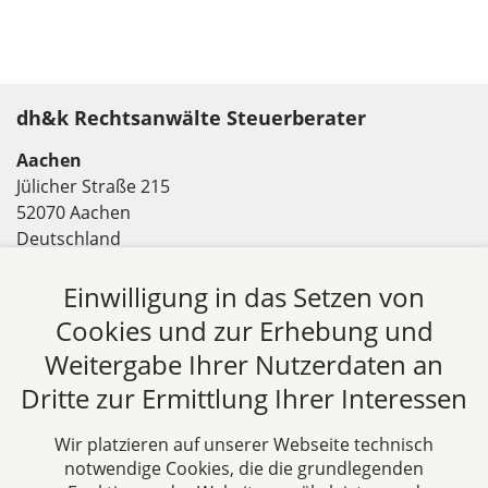
dh&k Rechtsanwälte Steuerberater
Aachen
Jülicher Straße 215
52070 Aachen
Deutschland
Tel: +49 241 94621-0
Einwilligung in das Setzen von
Fax: +49 241 94621-111
E-Mail:
kanzlei@dhk-law.com
Cookies und zur Erhebung und
Weitergabe Ihrer Nutzerdaten an
Über uns
Dritte zur Ermittlung Ihrer Interessen
DH&K ist Ihre erfahrene Wirtschaftskanzlei aus
Aachen. Wir denken unternehmerisch und
Wir platzieren auf unserer Webseite technisch
verstehen uns als Full-Service-Dienstleister. Rechts-
notwendige Cookies, die die grundlegenden