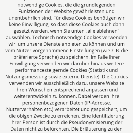
verstehen uns als Full-Service-Dienstleister. Rechts-
notwendige Cookies, die die grundlegenden
und Steuerberatung auf höchstem Niveau in einer
Funktionen der Website gewährleisten und
persönlichen Beratungs- und Arbeitsatmosphäre
unentbehrlich sind. Für diese Cookies benötigen wir
keine Einwilligung, so dass diese Cookies auch dann
sind die Zielsetzungen unserer täglichen Arbeit.
gesetzt werden, wenn Sie unten „alle ablehnen“
auswählen. Technisch notwendige Cookies verwenden
Folgen Sie uns auf
wir, um unsere Dienste anbieten zu können und um
vom Nutzer vorgenommene Einstellungen (wie z. B. die
präferierte Sprache) zu speichern. Im Falle Ihrer
Einwilligung verwenden wir darüber hinaus weitere
performancesteigernde Cookies (Statistik und
Nutzungsmessung sowie externe Dienste). Die Cookies
verwenden wir ausschließlich dazu, unsere Website
Ihren Wünschen entsprechend anpassen und
Das europäische Kanzlei-Netzwerk
weiterentwickeln zu können. Dabei werden Ihre
personenbezogenen Daten (IP-Adresse,
Nutzerverhalten etc.) verarbeitet und gespeichert, um
die obigen Zwecke zu erreichen. Eine Identifizierung
Ihrer Person ist durch die Pseudonymisierung der
Daten nicht zu befürchten. Die Erläuterung zu den