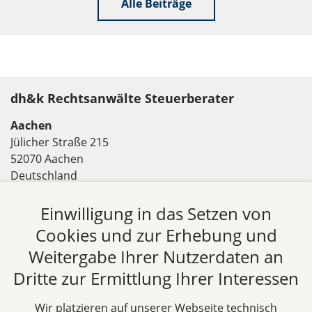
Alle Beiträge
dh&k Rechtsanwälte Steuerberater
Aachen
Jülicher Straße 215
52070 Aachen
Deutschland
Tel: +49 241 94621-0
Fax: +49 241 94621-111
Einwilligung in das Setzen von
E-Mail:
kanzlei@dhk-law.com
Cookies und zur Erhebung und
Weitergabe Ihrer Nutzerdaten an
Über uns
Dritte zur Ermittlung Ihrer Interessen
DH&K ist Ihre erfahrene Wirtschaftskanzlei aus
Aachen. Wir denken unternehmerisch und
Wir platzieren auf unserer Webseite technisch