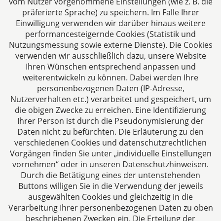
vom Nutzer vorgenommene Einstellungen (wie z. B. die
präferierte Sprache) zu speichern. Im Falle Ihrer
Einwilligung verwenden wir darüber hinaus weitere
performancesteigernde Cookies (Statistik und
Nutzungsmessung sowie externe Dienste). Die Cookies
verwenden wir ausschließlich dazu, unsere Website
Ihren Wünschen entsprechend anpassen und
Das europäische Kanzlei-Netzwerk
weiterentwickeln zu können. Dabei werden Ihre
personenbezogenen Daten (IP-Adresse,
Nutzerverhalten etc.) verarbeitet und gespeichert, um
die obigen Zwecke zu erreichen. Eine Identifizierung
Ihrer Person ist durch die Pseudonymisierung der
Daten nicht zu befürchten. Die Erläuterung zu den
verschiedenen Cookies und datenschutzrechtlichen
Vorgängen finden Sie unter „individuelle Einstellungen
vornehmen“ oder in unseren Datenschutzhinweisen.
Durch die Betätigung eines der untenstehenden
Impressum
Buttons willigen Sie in die Verwendung der jeweils
ausgewählten Cookies und gleichzeitig in die
Datenschutzerklärung
Verarbeitung Ihrer personenbezogenen Daten zu oben
beschriebenen Zwecken ein. Die Erteilung der