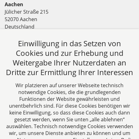
Aachen
Jülicher Straße 215
52070 Aachen
Deutschland
Tel: +49 241 94621-0
Fax: +49 241 94621-111
Einwilligung in das Setzen von
E-Mail:
kanzlei@dhk-law.com
Cookies und zur Erhebung und
Weitergabe Ihrer Nutzerdaten an
Über uns
Dritte zur Ermittlung Ihrer Interessen
DH&K ist Ihre erfahrene Wirtschaftskanzlei aus
Aachen. Wir denken unternehmerisch und
Wir platzieren auf unserer Webseite technisch
verstehen uns als Full-Service-Dienstleister. Rechts-
notwendige Cookies, die die grundlegenden
und Steuerberatung auf höchstem Niveau in einer
Funktionen der Website gewährleisten und
persönlichen Beratungs- und Arbeitsatmosphäre
unentbehrlich sind. Für diese Cookies benötigen wir
keine Einwilligung, so dass diese Cookies auch dann
sind die Zielsetzungen unserer täglichen Arbeit.
gesetzt werden, wenn Sie unten „alle ablehnen“
auswählen. Technisch notwendige Cookies verwenden
Folgen Sie uns auf
wir, um unsere Dienste anbieten zu können und um