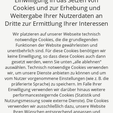
E-Mail:
kanzlei@dhk-law.com
Cookies und zur Erhebung und
Weitergabe Ihrer Nutzerdaten an
Über uns
Dritte zur Ermittlung Ihrer Interessen
DH&K ist Ihre erfahrene Wirtschaftskanzlei aus
Aachen. Wir denken unternehmerisch und
Wir platzieren auf unserer Webseite technisch
verstehen uns als Full-Service-Dienstleister. Rechts-
notwendige Cookies, die die grundlegenden
und Steuerberatung auf höchstem Niveau in einer
Funktionen der Website gewährleisten und
persönlichen Beratungs- und Arbeitsatmosphäre
unentbehrlich sind. Für diese Cookies benötigen wir
keine Einwilligung, so dass diese Cookies auch dann
sind die Zielsetzungen unserer täglichen Arbeit.
gesetzt werden, wenn Sie unten „alle ablehnen“
auswählen. Technisch notwendige Cookies verwenden
Folgen Sie uns auf
wir, um unsere Dienste anbieten zu können und um
vom Nutzer vorgenommene Einstellungen (wie z. B. die
präferierte Sprache) zu speichern. Im Falle Ihrer
Einwilligung verwenden wir darüber hinaus weitere
performancesteigernde Cookies (Statistik und
Nutzungsmessung sowie externe Dienste). Die Cookies
verwenden wir ausschließlich dazu, unsere Website
Ihren Wünschen entsprechend anpassen und
Das europäische Kanzlei-Netzwerk