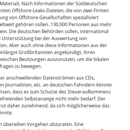
Material). Nach Informationen der Süddeutschen
nten Offshore-Leaks-Dateien, die von zwei Firmen
tung von Offshore-Gesellschaften spezialisiert
ltweit gehören sollen. 130.000 Personen aus mehr
sein. Die deutschen Behörden sollen, international
nd Unterstützung bei der Auswertung von
en. Aber auch ohne diese Informationen aus der
nlängst Großbritannien angekündigt, ihren
seeischen Besitzungen auszunutzen, um die lokalen
fragen zu bewegen.
eiter anschwellenden Datenströmen aus CDs,
en Journalisten, etc. an deutschen Fahndern könnte
chsen, dass es zum Schutze des Steueraufkommens
efreienden Selbstanzeige nicht mehr bedarf. Der
st daher zunehmend, da sich möglicherweise das
önnte.
em übereilten Vorgehen abzuraten. Eine