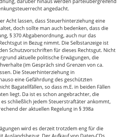
dnung, darüber hinaus werden parteiübergreifend
enkungsteuerrecht angedacht.
ßer Acht lassen, dass Steuerhinterziehung eine
nhaltet, doch sollte man auch bedenken, dass die
hung, § 370 Abgabenordnung, auch nur das
echtsgut in Bezug nimmt. Die Selbstanzeige ist
den Schutzvorschriften für dieses Rechtsgut. Nicht
rgrund aktuelle politische Erwägungen, die
chverhalte (im Gespräch sind Grenzen von ca.
assen. Die Steuerhinterziehung in
genauso eine Gefährdung des geschützten
ht Bagatellfällen, so dass m.E. in beiden Fällen
ten liegt. Da ist es schon angebrachter, die
e es schließlich jedem Steuerstraftäter ankommt,
rechend der aktuellen Regelung in § 398a
gungen wird es derzeit trotzdem eng für die
mit Auslandsbezug. Der Aufkauf von Daten-CDs