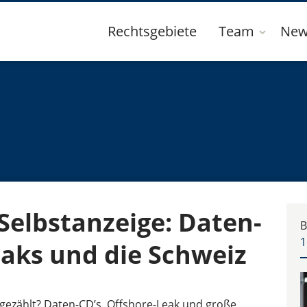
Rechtsgebiete
Team
New
Selbstanzeige: Daten-
B
1
eaks und die Schweiz
angezählt? Daten-CD’s, Offshore-Leak und große