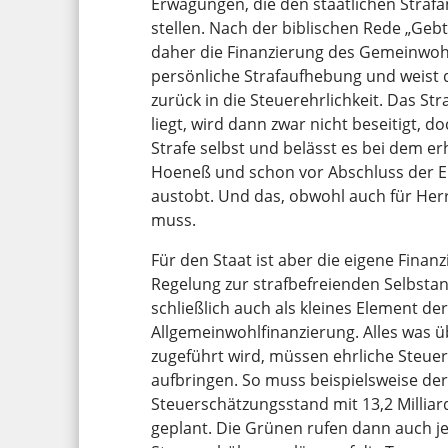
Erwägungen, die den staatlichen Strafan
stellen. Nach der biblischen Rede „Gebt 
daher die Finanzierung des Gemeinwohl
persönliche Strafaufhebung und weist 
zurück in die Steuerehrlichkeit. Das Str
liegt, wird dann zwar nicht beseitigt, d
Strafe selbst und belässt es bei dem er
Hoeneß und schon vor Abschluss der Er
austobt. Und das, obwohl auch für Her
muss.
Für den Staat ist aber die eigene Finan
Regelung zur strafbefreienden Selbsta
schließlich auch als kleines Element 
Allgemeinwohlfinanzierung. Alles was ü
zugeführt wird, müssen ehrliche Steue
aufbringen. So muss beispielsweise de
Steuerschätzungsstand mit 13,2 Millia
geplant. Die Grünen rufen dann auch je