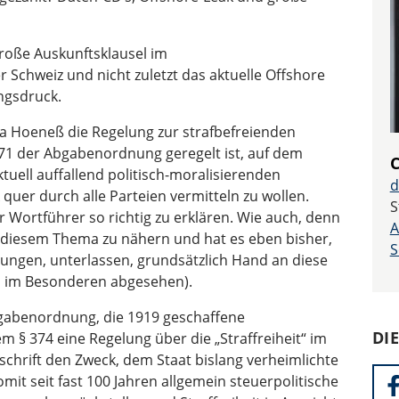
große Auskunftsklausel im
chweiz und nicht zuletzt das aktuelle Offshore
ngsdruck.
usa Hoeneß die Regelung zur strafbefreienden
 371 der Abgabenordnung geregelt ist, auf dem
C
ktuell auffallend politisch-moralisierenden
d
quer durch alle Parteien vermitteln zu wollen.
S
Wortführer so richtig zu erklären. Wie auch, denn
A
sich diesem Thema zu nähern und hat es eben bisher,
S
ägungen, unterlassen, grundsätzlich Hand an diese
n im Besonderen abgesehen).
bgabenordnung, die 1919 geschaffene
DI
m § 374 eine Regelung über die „Straffreiheit“ im
schrift den Zweck, dem Staat bislang verheimlichte
omit seit fast 100 Jahren allgemein steuerpolitische