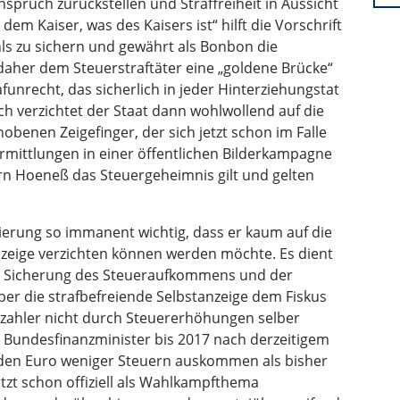
spruch zurückstellen und Straffreiheit in Aussicht
dem Kaiser, was des Kaisers ist“ hilft die Vorschrift
s zu sichern und gewährt als Bonbon die
daher dem Steuerstraftäter eine „goldene Brücke“
afunrecht, das sicherlich in jeder Hinterziehungstat
och verzichtet der Staat dann wohlwollend auf die
hobenen Zeigefinger, der sich jetzt schon im Falle
mittlungen in einer öffentlichen Bilderkampagne
rn Hoeneß das Steuergeheimnis gilt und gelten
zierung so immanent wichtig, dass er kaum auf die
nzeige verzichten können werden möchte. Es dient
der Sicherung des Steueraufkommens und der
ber die strafbefreiende Selbstanzeige dem Fiskus
rzahler nicht durch Steuererhöhungen selber
r Bundesfinanzminister bis 2017 nach derzeitigem
rden Euro weniger Steuern auskommen als bisher
tzt schon offiziell als Wahlkampfthema