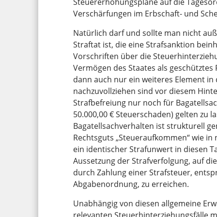
Steuererhöhungspläne auf die Tagesor
Verschärfungen im Erbschaft- und Sch
Natürlich darf und sollte man nicht au
Straftat ist, die eine Strafsanktion bei
Vorschriften über die Steuerhinterzie
Vermögen des Staates als geschütztes R
dann auch nur ein weiteres Element in 
nachzuvollziehen sind vor diesem Hinte
Strafbefreiung nur noch für Bagatellsa
50.000,00 € Steuerschaden) gelten zu l
Bagatellsachverhalten ist strukturell 
Rechtsguts „Steueraufkommen“ wie in nic
ein identischer Strafunwert in diesen Ta
Aussetzung der Strafverfolgung, auf di
durch Zahlung einer Strafsteuer, entsp
Abgabenordnung, zu erreichen.
Unabhängig von diesen allgemeine Erwä
relevanten Steuerhinterziehungsfälle 