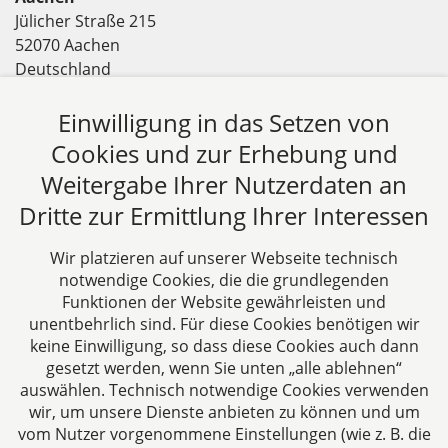
Jülicher Straße 215
52070 Aachen
Deutschland
Tel: +49 241 94621-0
Fax: +49 241 94621-111
Einwilligung in das Setzen von
E-Mail:
kanzlei@dhk-law.com
Cookies und zur Erhebung und
Weitergabe Ihrer Nutzerdaten an
Über uns
Dritte zur Ermittlung Ihrer Interessen
DH&K ist Ihre erfahrene Wirtschaftskanzlei aus
Aachen. Wir denken unternehmerisch und
Wir platzieren auf unserer Webseite technisch
verstehen uns als Full-Service-Dienstleister. Rechts-
notwendige Cookies, die die grundlegenden
und Steuerberatung auf höchstem Niveau in einer
Funktionen der Website gewährleisten und
persönlichen Beratungs- und Arbeitsatmosphäre
unentbehrlich sind. Für diese Cookies benötigen wir
keine Einwilligung, so dass diese Cookies auch dann
sind die Zielsetzungen unserer täglichen Arbeit.
gesetzt werden, wenn Sie unten „alle ablehnen“
auswählen. Technisch notwendige Cookies verwenden
Folgen Sie uns auf
wir, um unsere Dienste anbieten zu können und um
vom Nutzer vorgenommene Einstellungen (wie z. B. die