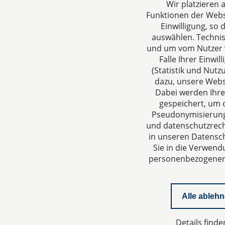
Wir platzieren
Funktionen der Websi
Einwilligung, so
dh&k Rechtsanwälte
Über un
auswählen. Techni
Steuerberater
DH&K ist I
und um vom Nutzer v
Falle Ihrer Einw
Aachen
Wirtschaft
(Statistik und Nut
Jülicher Straße 215
denken un
dazu, unsere Webs
52070 Aachen
verstehen 
Dabei werden Ihre
Deutschland
Dienstleis
gespeichert, um d
Tel: +49 241 94621-0
Steuerber
Pseudonymisierung 
Fax: +49 241 94621-111
Niveau in 
und datenschutzrecht
E-Mail:
kanzlei@dhk-law.com
Beratungs
in unseren Datensch
sind die Z
Sie in die Verwend
täglichen A
personenbezogenen D
Alle ableh
Details finde