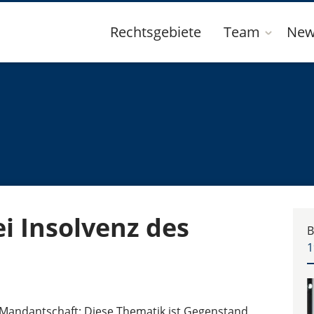
Rechtsgebiete
Team
New
i Insolvenz des
B
1
r Mandantschaft: Diese Thematik ist Gegenstand