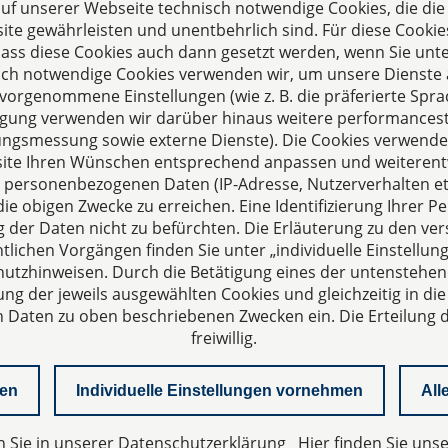
 auf unserer Webseite technisch notwendige Cookies, die di
te gewährleisten und unentbehrlich sind. Für diese Cookie
 dass diese Cookies auch dann gesetzt werden, wenn Sie unte
s
Folgen Sie uns auf
sch notwendige Cookies verwenden wir, um unsere Dienste 
hre erfahrene
orgenommene Einstellungen (wie z. B. die präferierte Sprac
illigung verwenden wir darüber hinaus weitere performances
skanzlei aus Aachen. Wir
zungsmessung sowie externe Dienste). Die Cookies verwenden
ternehmerisch und
ite Ihren Wünschen entsprechend anpassen und weiterent
uns als Full-Service-
 personenbezogenen Daten (IP-Adresse, Nutzerverhalten etc
ter. Rechts- und
ie obigen Zwecke zu erreichen. Eine Identifizierung Ihrer Pe
atung auf höchstem
der Daten nicht zu befürchten. Die Erläuterung zu den ve
einer persönlichen
lichen Vorgängen finden Sie unter „individuelle Einstell
- und Arbeitsatmosphäre
utzhinweisen. Durch die Betätigung eines der untenstehen
ielsetzungen unserer
ung der jeweils ausgewählten Cookies und gleichzeitig in die
rbeit.
aten zu oben beschriebenen Zwecken ein. Die Erteilung de
freiwillig.
nen
Individuelle Einstellungen vornehmen
All
n Sie in unserer
Datenschutzerklärung
Hier finden Sie uns