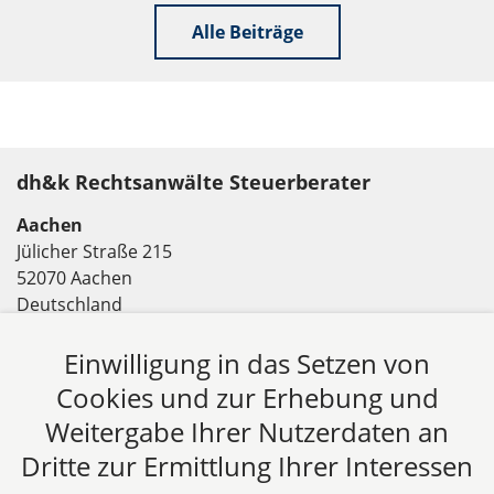
Alle Beiträge
dh&k Rechtsanwälte Steuerberater
Aachen
Jülicher Straße 215
52070 Aachen
Deutschland
Tel: +49 241 94621-0
Einwilligung in das Setzen von
Fax: +49 241 94621-111
E-Mail:
kanzlei@dhk-law.com
Cookies und zur Erhebung und
Weitergabe Ihrer Nutzerdaten an
Über uns
Dritte zur Ermittlung Ihrer Interessen
DH&K ist Ihre erfahrene Wirtschaftskanzlei aus