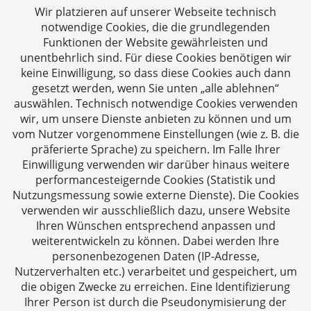
Aachen. Wir denken unternehmerisch und
Wir platzieren auf unserer Webseite technisch
verstehen uns als Full-Service-Dienstleister. Rechts-
notwendige Cookies, die die grundlegenden
und Steuerberatung auf höchstem Niveau in einer
Funktionen der Website gewährleisten und
persönlichen Beratungs- und Arbeitsatmosphäre
unentbehrlich sind. Für diese Cookies benötigen wir
keine Einwilligung, so dass diese Cookies auch dann
sind die Zielsetzungen unserer täglichen Arbeit.
gesetzt werden, wenn Sie unten „alle ablehnen“
auswählen. Technisch notwendige Cookies verwenden
Folgen Sie uns auf
wir, um unsere Dienste anbieten zu können und um
vom Nutzer vorgenommene Einstellungen (wie z. B. die
präferierte Sprache) zu speichern. Im Falle Ihrer
Einwilligung verwenden wir darüber hinaus weitere
performancesteigernde Cookies (Statistik und
Nutzungsmessung sowie externe Dienste). Die Cookies
verwenden wir ausschließlich dazu, unsere Website
Ihren Wünschen entsprechend anpassen und
Das europäische Kanzlei-Netzwerk
weiterentwickeln zu können. Dabei werden Ihre
personenbezogenen Daten (IP-Adresse,
Nutzerverhalten etc.) verarbeitet und gespeichert, um
die obigen Zwecke zu erreichen. Eine Identifizierung
Ihrer Person ist durch die Pseudonymisierung der