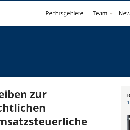
Rechtsgebiete
Team
New
eiben zur
B
1
htlichen
msatzsteuerliche