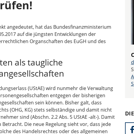
rüfen!
nkt angedeutet, hat das Bundesfinanzministerium
5.2017 auf die jüngsten Entwicklungen der
rrechtlichen Organschaften des EuGH und des
C
ten als taugliche
d
S
angesellschaften
A
S
ungserlass (UStAE) wird nunmehr die Verwaltung
rsonengesellschaften entgegen der bisherigen
esellschaften sein können. Bisher galt, dass
hts (OHG, KG) stets selbständige und damit nicht
DI
nehmer sind (Abschn. 2.2 Abs. 5 UStAE ‑alt-). Damit
n Betracht. Die neue Regelung sieht vor, dass jede
solche des Handelsrechtes oder des allgemeinen