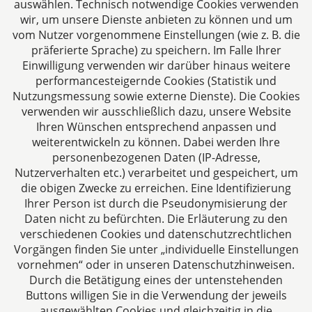
auswählen. Technisch notwendige Cookies verwenden
Folgen Sie uns auf
wir, um unsere Dienste anbieten zu können und um
vom Nutzer vorgenommene Einstellungen (wie z. B. die
präferierte Sprache) zu speichern. Im Falle Ihrer
Einwilligung verwenden wir darüber hinaus weitere
performancesteigernde Cookies (Statistik und
Nutzungsmessung sowie externe Dienste). Die Cookies
verwenden wir ausschließlich dazu, unsere Website
Ihren Wünschen entsprechend anpassen und
Das europäische Kanzlei-Netzwerk
weiterentwickeln zu können. Dabei werden Ihre
personenbezogenen Daten (IP-Adresse,
Nutzerverhalten etc.) verarbeitet und gespeichert, um
die obigen Zwecke zu erreichen. Eine Identifizierung
Ihrer Person ist durch die Pseudonymisierung der
Daten nicht zu befürchten. Die Erläuterung zu den
verschiedenen Cookies und datenschutzrechtlichen
Vorgängen finden Sie unter „individuelle Einstellungen
vornehmen“ oder in unseren Datenschutzhinweisen.
Durch die Betätigung eines der untenstehenden
Impressum
Buttons willigen Sie in die Verwendung der jeweils
ausgewählten Cookies und gleichzeitig in die