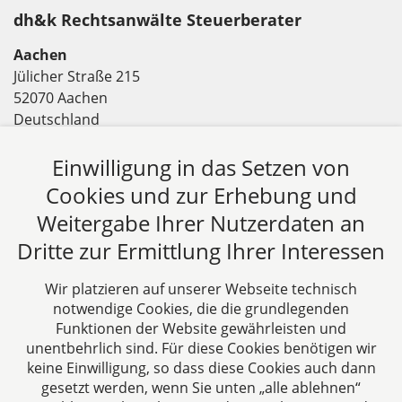
dh&k Rechtsanwälte Steuerberater
Aachen
Jülicher Straße 215
52070 Aachen
Deutschland
Tel: +49 241 94621-0
Einwilligung in das Setzen von
Fax: +49 241 94621-111
E-Mail:
kanzlei@dhk-law.com
Cookies und zur Erhebung und
Weitergabe Ihrer Nutzerdaten an
Über uns
Dritte zur Ermittlung Ihrer Interessen
DH&K ist Ihre erfahrene Wirtschaftskanzlei aus
Aachen. Wir denken unternehmerisch und
Wir platzieren auf unserer Webseite technisch
verstehen uns als Full-Service-Dienstleister. Rechts-
notwendige Cookies, die die grundlegenden
und Steuerberatung auf höchstem Niveau in einer
Funktionen der Website gewährleisten und
persönlichen Beratungs- und Arbeitsatmosphäre
unentbehrlich sind. Für diese Cookies benötigen wir
keine Einwilligung, so dass diese Cookies auch dann
sind die Zielsetzungen unserer täglichen Arbeit.
gesetzt werden, wenn Sie unten „alle ablehnen“