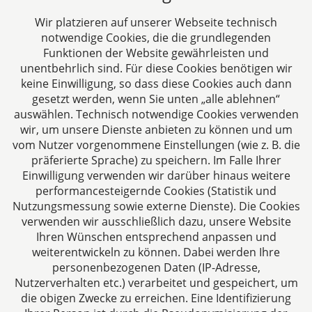
DH&K ist Ihre erfahrene Wirtschaftskanzlei aus
Aachen. Wir denken unternehmerisch und
Wir platzieren auf unserer Webseite technisch
verstehen uns als Full-Service-Dienstleister. Rechts-
notwendige Cookies, die die grundlegenden
und Steuerberatung auf höchstem Niveau in einer
Funktionen der Website gewährleisten und
persönlichen Beratungs- und Arbeitsatmosphäre
unentbehrlich sind. Für diese Cookies benötigen wir
keine Einwilligung, so dass diese Cookies auch dann
sind die Zielsetzungen unserer täglichen Arbeit.
gesetzt werden, wenn Sie unten „alle ablehnen“
auswählen. Technisch notwendige Cookies verwenden
Folgen Sie uns auf
wir, um unsere Dienste anbieten zu können und um
vom Nutzer vorgenommene Einstellungen (wie z. B. die
präferierte Sprache) zu speichern. Im Falle Ihrer
Einwilligung verwenden wir darüber hinaus weitere
performancesteigernde Cookies (Statistik und
Nutzungsmessung sowie externe Dienste). Die Cookies
verwenden wir ausschließlich dazu, unsere Website
Ihren Wünschen entsprechend anpassen und
Das europäische Kanzlei-Netzwerk
weiterentwickeln zu können. Dabei werden Ihre
personenbezogenen Daten (IP-Adresse,
Nutzerverhalten etc.) verarbeitet und gespeichert, um
die obigen Zwecke zu erreichen. Eine Identifizierung