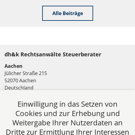
Alle Beiträge
dh&k Rechtsanwälte Steuerberater
Aachen
Jülicher Straße 215
52070 Aachen
Deutschland
Tel: +49 241 94621-0
Einwilligung in das Setzen von
Fax: +49 241 94621-111
E-Mail:
kanzlei@dhk-law.com
Cookies und zur Erhebung und
Weitergabe Ihrer Nutzerdaten an
Über uns
Dritte zur Ermittlung Ihrer Interessen