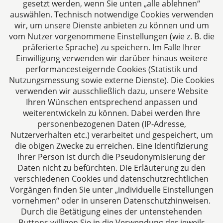
gesetzt werden, wenn Sie unten „alle ablehnen“
auswählen. Technisch notwendige Cookies verwenden
Folgen Sie uns auf
wir, um unsere Dienste anbieten zu können und um
vom Nutzer vorgenommene Einstellungen (wie z. B. die
präferierte Sprache) zu speichern. Im Falle Ihrer
Einwilligung verwenden wir darüber hinaus weitere
performancesteigernde Cookies (Statistik und
Nutzungsmessung sowie externe Dienste). Die Cookies
verwenden wir ausschließlich dazu, unsere Website
Ihren Wünschen entsprechend anpassen und
Das europäische Kanzlei-Netzwerk
weiterentwickeln zu können. Dabei werden Ihre
personenbezogenen Daten (IP-Adresse,
Nutzerverhalten etc.) verarbeitet und gespeichert, um
die obigen Zwecke zu erreichen. Eine Identifizierung
Ihrer Person ist durch die Pseudonymisierung der
Daten nicht zu befürchten. Die Erläuterung zu den
verschiedenen Cookies und datenschutzrechtlichen
Vorgängen finden Sie unter „individuelle Einstellungen
vornehmen“ oder in unseren Datenschutzhinweisen.
Durch die Betätigung eines der untenstehenden
Impressum
Buttons willigen Sie in die Verwendung der jeweils