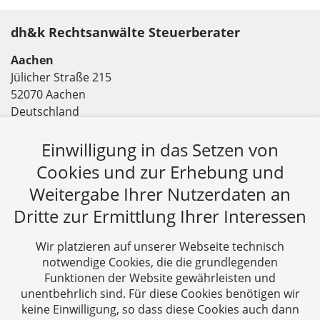
dh&k Rechtsanwälte Steuerberater
Aachen
Jülicher Straße 215
52070 Aachen
Deutschland
Tel: +49 241 94621-0
Einwilligung in das Setzen von
Fax: +49 241 94621-111
E-Mail:
kanzlei@dhk-law.com
Cookies und zur Erhebung und
Weitergabe Ihrer Nutzerdaten an
Über uns
Dritte zur Ermittlung Ihrer Interessen
DH&K ist Ihre erfahrene Wirtschaftskanzlei aus
Aachen. Wir denken unternehmerisch und
Wir platzieren auf unserer Webseite technisch
verstehen uns als Full-Service-Dienstleister. Rechts-
notwendige Cookies, die die grundlegenden
und Steuerberatung auf höchstem Niveau in einer
Funktionen der Website gewährleisten und
persönlichen Beratungs- und Arbeitsatmosphäre
unentbehrlich sind. Für diese Cookies benötigen wir
keine Einwilligung, so dass diese Cookies auch dann
sind die Zielsetzungen unserer täglichen Arbeit.