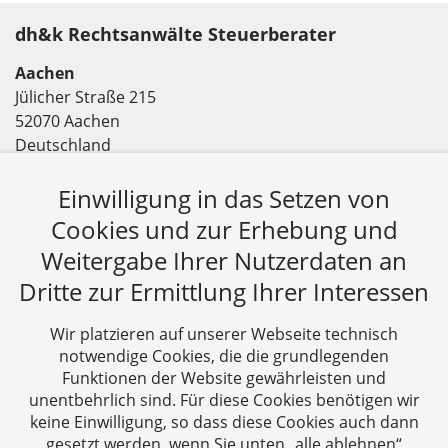
dh&k Rechtsanwälte Steuerberater
Aachen
Jülicher Straße 215
52070 Aachen
Deutschland
Tel: +49 241 94621-0
Fax: +49 241 94621-111
Einwilligung in das Setzen von
E-Mail:
kanzlei@dhk-law.com
Cookies und zur Erhebung und
Weitergabe Ihrer Nutzerdaten an
Über uns
Dritte zur Ermittlung Ihrer Interessen
DH&K ist Ihre erfahrene Wirtschaftskanzlei aus
Aachen. Wir denken unternehmerisch und
Wir platzieren auf unserer Webseite technisch
verstehen uns als Full-Service-Dienstleister. Rechts-
notwendige Cookies, die die grundlegenden
und Steuerberatung auf höchstem Niveau in einer
Funktionen der Website gewährleisten und
persönlichen Beratungs- und Arbeitsatmosphäre
unentbehrlich sind. Für diese Cookies benötigen wir
keine Einwilligung, so dass diese Cookies auch dann
sind die Zielsetzungen unserer täglichen Arbeit.
gesetzt werden, wenn Sie unten „alle ablehnen“