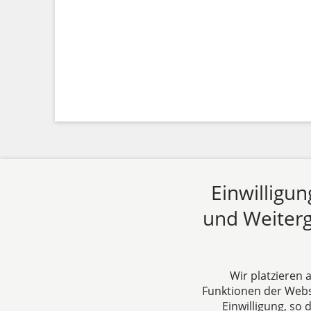
Einwilligu
und Weiterg
Wir platzieren
Funktionen der Websi
Einwilligung, so
dh&k Rechtsanwälte
Über un