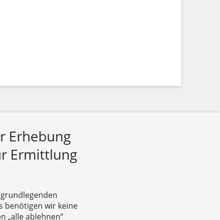
ur Erhebung
r Ermittlung
e grundlegenden
s benötigen wir keine
n „alle ablehnen“
Das europäische Kanzlei-