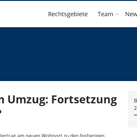
Rechtsgebiete
Team
New
m Umzug: Fortsetzung
B
2
?
Vertrag am neuen Wohnort zu den bisherigen