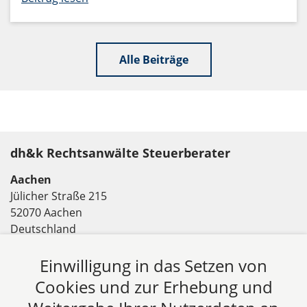
Alle Beiträge
dh&k Rechtsanwälte Steuerberater
Aachen
Jülicher Straße 215
52070 Aachen
Deutschland
Tel: +49 241 94621-0
Einwilligung in das Setzen von
Fax: +49 241 94621-111
E-Mail:
kanzlei@dhk-law.com
Cookies und zur Erhebung und