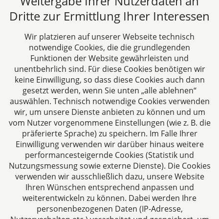
Weitergabe Ihrer Nutzerdaten an
Über uns
Dritte zur Ermittlung Ihrer Interessen
DH&K ist Ihre erfahrene Wirtschaftskanzlei aus
Aachen. Wir denken unternehmerisch und
Wir platzieren auf unserer Webseite technisch
verstehen uns als Full-Service-Dienstleister. Rechts-
notwendige Cookies, die die grundlegenden
und Steuerberatung auf höchstem Niveau in einer
Funktionen der Website gewährleisten und
persönlichen Beratungs- und Arbeitsatmosphäre
unentbehrlich sind. Für diese Cookies benötigen wir
keine Einwilligung, so dass diese Cookies auch dann
sind die Zielsetzungen unserer täglichen Arbeit.
gesetzt werden, wenn Sie unten „alle ablehnen“
auswählen. Technisch notwendige Cookies verwenden
Folgen Sie uns auf
wir, um unsere Dienste anbieten zu können und um
vom Nutzer vorgenommene Einstellungen (wie z. B. die
präferierte Sprache) zu speichern. Im Falle Ihrer
Einwilligung verwenden wir darüber hinaus weitere
performancesteigernde Cookies (Statistik und
Nutzungsmessung sowie externe Dienste). Die Cookies
verwenden wir ausschließlich dazu, unsere Website
Ihren Wünschen entsprechend anpassen und
Das europäische Kanzlei-Netzwerk
weiterentwickeln zu können. Dabei werden Ihre
personenbezogenen Daten (IP-Adresse,