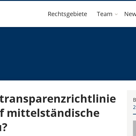
Rechtsgebiete
Team
New
transparenzrichtlinie
B
2
 mittelständische
u?