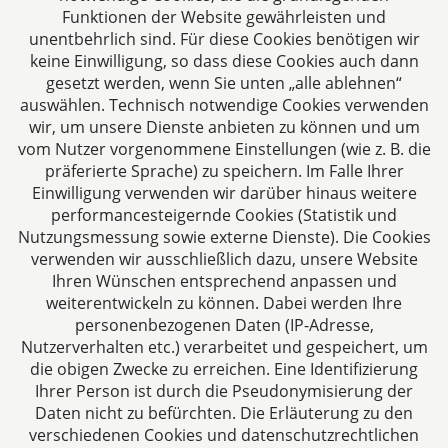
Streitbeilegung bzw. der alternativen
Funktionen der Website gewährleisten und
Streitbeilegung vertraut ist.
unentbehrlich sind. Für diese Cookies benötigen wir
keine Einwilligung, so dass diese Cookies auch dann
8. Welche Anforderungen
gesetzt werden, wenn Sie unten „alle ablehnen“
auswählen. Technisch notwendige Cookies verwenden
müssen Personen erfüllen,
wir, um unsere Dienste anbieten zu können und um
die derartige Verfahren
vom Nutzer vorgenommene Einstellungen (wie z. B. die
präferierte Sprache) zu speichern. Im Falle Ihrer
durchführen?
Einwilligung verwenden wir darüber hinaus weitere
performancesteigernde Cookies (Statistik und
Nutzungsmessung sowie externe Dienste). Die Cookies
gibt es berufliche und fachliche
verwenden wir ausschließlich dazu, unsere Website
Qualifikationsanforderungen;
Ihren Wünschen entsprechend anpassen und
gibt es zur Erlangung dieser Qualifikation eine
weiterentwickeln zu können. Dabei werden Ihre
personenbezogenen Daten (IP-Adresse,
gesetzlich geregelte oder anderweitig festgelegte
Nutzerverhalten etc.) verarbeitet und gespeichert, um
Ausbildung
die obigen Zwecke zu erreichen. Eine Identifizierung
In Belgien hat die Commission Fédérale des
Ihrer Person ist durch die Pseudonymisierung der
Daten nicht zu befürchten. Die Erläuterung zu den
Médiations die Ausbildung des Mediators zwar
verschiedenen Cookies und datenschutzrechtlichen
reglementiert, jedoch wird die Ausbildung selbst