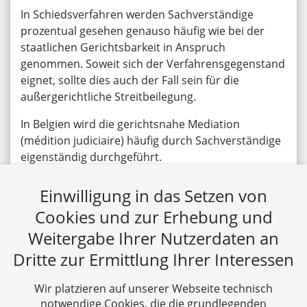
In Schiedsverfahren werden Sachverständige
prozentual gesehen genauso häufig wie bei der
staatlichen Gerichtsbarkeit in Anspruch
genommen. Soweit sich der Verfahrensgegenstand
eignet, sollte dies auch der Fall sein für die
außergerichtliche Streitbeilegung.
In Belgien wird die gerichtsnahe Mediation
(médition judiciaire) häufig durch Sachverständige
eigenständig durchgeführt.
Gerade langwierige Sachverständigengutachten in
Einwilligung in das Setzen von
der staatlichen Gerichtsbarkeit bieten einen Anreiz,
Cookies und zur Erhebung und
auch mit Hilfe von Sachverständigen
außergerichtliche Streitbeilegung zu betreiben,
Weitergabe Ihrer Nutzerdaten an
wobei zur Gewährleistung des Erfolges der
Dritte zur Ermittlung Ihrer Interessen
Verfahren begrüßenswert ist, wenn der
Sachverständige selbst mit den Methoden und
Wir platzieren auf unserer Webseite technisch
Werkzeugen der außergerichtlichen
notwendige Cookies, die die grundlegenden