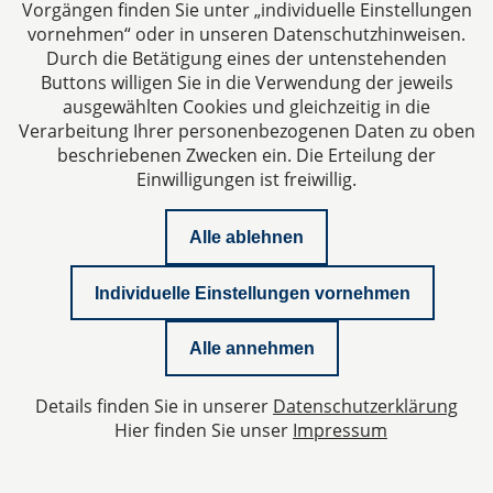
Vorgängen finden Sie unter „individuelle Einstellungen
von privater Stelle erbracht.
vornehmen“ oder in unseren Datenschutzhinweisen.
Durch die Betätigung eines der untenstehenden
Die Ausbildung umfasst 60 Stunden mit
Buttons willigen Sie in die Verwendung der jeweils
mindestens 25 Stunden Theorie und 25 Stunden
ausgewählten Cookies und gleichzeitig in die
Praxis (tronc commun). Danach gibt es eine
Verarbeitung Ihrer personenbezogenen Daten zu oben
Unterscheidung. Der médiateur familial muss in
beschriebenen Zwecken ein. Die Erteilung der
einem zweiten Ausbildungsjahr 150 Stunden
Einwilligungen ist freiwillig.
nachweisen, der médiateur civil et commercial und
der médiateur social (Arbeitsrecht) muss 90
Alle ablehnen
Stunden nachweisen.
Gesetzliche Grundlage ist das Gesetz vom
Individuelle Einstellungen vornehmen
21.02.2005 sowie die décision du 1er février 2007
modifiée par les décisions du 11 mars et 23
Alle annehmen
septembre 2010 fixant les conditions et
procédures d´agrément des centres de formation
Details finden Sie in unserer
Datenschutzerklärung
et des formations des médiateurs agrées und die
Hier finden Sie unser
Impressum
directive concernant la décision du 1er février 2007
modifiée par la décision du 11 mars 2010.