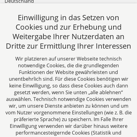
Deutschland
Tel: +49 241 94621-0
Einwilligung in das Setzen von
Fax: +49 241 94621-111
E-Mail:
kanzlei@dhk-law.com
Cookies und zur Erhebung und
Weitergabe Ihrer Nutzerdaten an
Über uns
Dritte zur Ermittlung Ihrer Interessen
DH&K ist Ihre erfahrene Wirtschaftskanzlei aus
Aachen. Wir denken unternehmerisch und
Wir platzieren auf unserer Webseite technisch
verstehen uns als Full-Service-Dienstleister. Rechts-
notwendige Cookies, die die grundlegenden
und Steuerberatung auf höchstem Niveau in einer
Funktionen der Website gewährleisten und
persönlichen Beratungs- und Arbeitsatmosphäre
unentbehrlich sind. Für diese Cookies benötigen wir
keine Einwilligung, so dass diese Cookies auch dann
sind die Zielsetzungen unserer täglichen Arbeit.
gesetzt werden, wenn Sie unten „alle ablehnen“
auswählen. Technisch notwendige Cookies verwenden
Folgen Sie uns auf
wir, um unsere Dienste anbieten zu können und um
vom Nutzer vorgenommene Einstellungen (wie z. B. die
präferierte Sprache) zu speichern. Im Falle Ihrer
Einwilligung verwenden wir darüber hinaus weitere
performancesteigernde Cookies (Statistik und