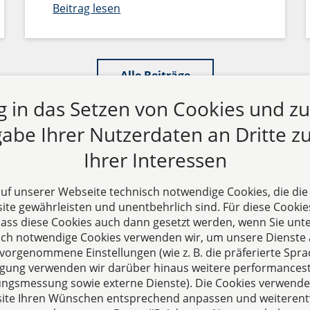
Beitrag lesen
Alle Beiträge
ng in das Setzen von Cookies und z
abe Ihrer Nutzerdaten an Dritte zu
Ihrer Interessen
 auf unserer Webseite technisch notwendige Cookies, die di
te gewährleisten und unentbehrlich sind. Für diese Cookie
 dass diese Cookies auch dann gesetzt werden, wenn Sie unte
s
Folgen Sie uns auf
sch notwendige Cookies verwenden wir, um unsere Dienste 
hre erfahrene
orgenommene Einstellungen (wie z. B. die präferierte Sprac
illigung verwenden wir darüber hinaus weitere performances
skanzlei aus Aachen. Wir
zungsmessung sowie externe Dienste). Die Cookies verwenden
ternehmerisch und
ite Ihren Wünschen entsprechend anpassen und weiterent
uns als Full-Service-