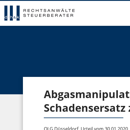
Abgasmanipulat
Schadensersatz 
OLG Düsseldorf, Urteil vom 30.01.2020, 