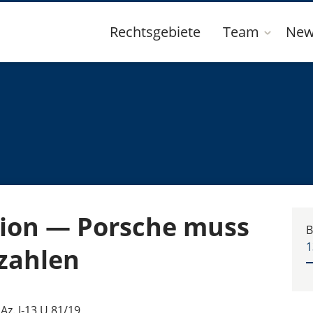
Rechtsgebiete
Team
New
ion — Porsche muss
B
1
zahlen
Az. I‑13 U 81/19