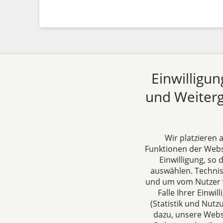
Einwilligu
und Weiterg
Wir platzieren
Funktionen der Websi
Einwilligung, so
dh&k Rechtsanwälte
Über un
auswählen. Techni
Steuerberater
DH&K ist I
und um vom Nutzer v
Falle Ihrer Einw
Aachen
Wirtschaft
(Statistik und Nut
Jülicher Straße 215
denken un
dazu, unsere Webs
52070 Aachen
verstehen 