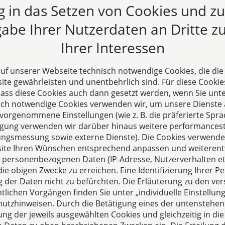
ng in das Setzen von Cookies und z
abe Ihrer Nutzerdaten an Dritte zu
Ihrer Interessen
 auf unserer Webseite technisch notwendige Cookies, die di
te gewährleisten und unentbehrlich sind. Für diese Cookie
 dass diese Cookies auch dann gesetzt werden, wenn Sie unte
s
Folgen Sie uns auf
sch notwendige Cookies verwenden wir, um unsere Dienste 
hre erfahrene
orgenommene Einstellungen (wie z. B. die präferierte Sprac
illigung verwenden wir darüber hinaus weitere performances
skanzlei aus Aachen. Wir
zungsmessung sowie externe Dienste). Die Cookies verwenden
ternehmerisch und
ite Ihren Wünschen entsprechend anpassen und weiterent
uns als Full-Service-
 personenbezogenen Daten (IP-Adresse, Nutzerverhalten etc
ter. Rechts- und
ie obigen Zwecke zu erreichen. Eine Identifizierung Ihrer Pe
atung auf höchstem
der Daten nicht zu befürchten. Die Erläuterung zu den ve
einer persönlichen
lichen Vorgängen finden Sie unter „individuelle Einstell
- und Arbeitsatmosphäre
utzhinweisen. Durch die Betätigung eines der untenstehen
ielsetzungen unserer
ung der jeweils ausgewählten Cookies und gleichzeitig in die
rbeit.