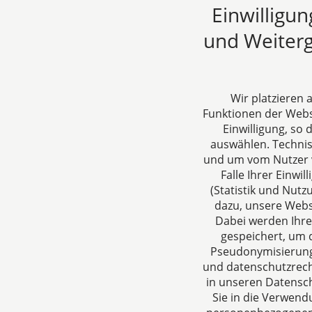
Einwilligu
und Weiterg
Wir platzieren
Funktionen der Websi
Einwilligung, so
dh&k Rechtsanwälte
Über un
auswählen. Techni
Steuerberater
DH&K ist I
und um vom Nutzer v
Falle Ihrer Einw
Aachen
Wirtschaft
(Statistik und Nut
Jülicher Straße 215
denken un
dazu, unsere Webs
52070 Aachen
verstehen 
Dabei werden Ihre
Deutschland
Dienstleis
gespeichert, um d
Tel: +49 241 94621-0
Steuerber
Pseudonymisierung 
Fax: +49 241 94621-111
Niveau in 
und datenschutzrecht
E-Mail:
kanzlei@dhk-law.com
Beratungs
in unseren Datensch
sind die Z
Sie in die Verwend
täglichen A