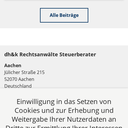
Alle Beiträge
dh&k Rechtsanwälte Steuerberater
Aachen
Jülicher Straße 215
52070 Aachen
Deutschland
Tel: +49 241 94621-0
Fax: +49 241 94621-111
Einwilligung in das Setzen von
E-Mail:
kanzlei@dhk-law.com
Cookies und zur Erhebung und
Weitergabe Ihrer Nutzerdaten an
Über uns
Dritte zur Ermittlung Ihrer Interessen