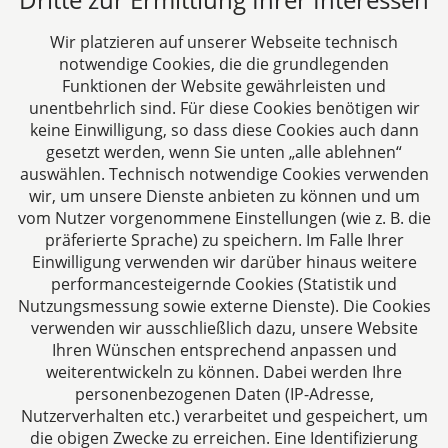
DH&K ist Ihre erfahrene Wirtschaftskanzlei aus
Aachen. Wir denken unternehmerisch und
Wir platzieren auf unserer Webseite technisch
verstehen uns als Full-Service-Dienstleister. Rechts-
notwendige Cookies, die die grundlegenden
und Steuerberatung auf höchstem Niveau in einer
Funktionen der Website gewährleisten und
persönlichen Beratungs- und Arbeitsatmosphäre
unentbehrlich sind. Für diese Cookies benötigen wir
keine Einwilligung, so dass diese Cookies auch dann
sind die Zielsetzungen unserer täglichen Arbeit.
gesetzt werden, wenn Sie unten „alle ablehnen“
auswählen. Technisch notwendige Cookies verwenden
Folgen Sie uns auf
wir, um unsere Dienste anbieten zu können und um
vom Nutzer vorgenommene Einstellungen (wie z. B. die
präferierte Sprache) zu speichern. Im Falle Ihrer
Einwilligung verwenden wir darüber hinaus weitere
performancesteigernde Cookies (Statistik und
Nutzungsmessung sowie externe Dienste). Die Cookies
verwenden wir ausschließlich dazu, unsere Website
Ihren Wünschen entsprechend anpassen und
Das europäische Kanzlei-Netzwerk
weiterentwickeln zu können. Dabei werden Ihre
personenbezogenen Daten (IP-Adresse,
Nutzerverhalten etc.) verarbeitet und gespeichert, um
die obigen Zwecke zu erreichen. Eine Identifizierung