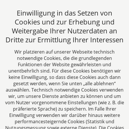
Tel: +49 241 94621-0
Fax: +49 241 94621-111
Einwilligung in das Setzen von
E-Mail:
kanzlei@dhk-law.com
Cookies und zur Erhebung und
Weitergabe Ihrer Nutzerdaten an
Über uns
Dritte zur Ermittlung Ihrer Interessen
DH&K ist Ihre erfahrene Wirtschaftskanzlei aus
Aachen. Wir denken unternehmerisch und
Wir platzieren auf unserer Webseite technisch
verstehen uns als Full-Service-Dienstleister. Rechts-
notwendige Cookies, die die grundlegenden
und Steuerberatung auf höchstem Niveau in einer
Funktionen der Website gewährleisten und
persönlichen Beratungs- und Arbeitsatmosphäre
unentbehrlich sind. Für diese Cookies benötigen wir
keine Einwilligung, so dass diese Cookies auch dann
sind die Zielsetzungen unserer täglichen Arbeit.
gesetzt werden, wenn Sie unten „alle ablehnen“
auswählen. Technisch notwendige Cookies verwenden
Folgen Sie uns auf
wir, um unsere Dienste anbieten zu können und um
vom Nutzer vorgenommene Einstellungen (wie z. B. die
präferierte Sprache) zu speichern. Im Falle Ihrer
Einwilligung verwenden wir darüber hinaus weitere
performancesteigernde Cookies (Statistik und
Nutzungsmessung sowie externe Dienste). Die Cookies