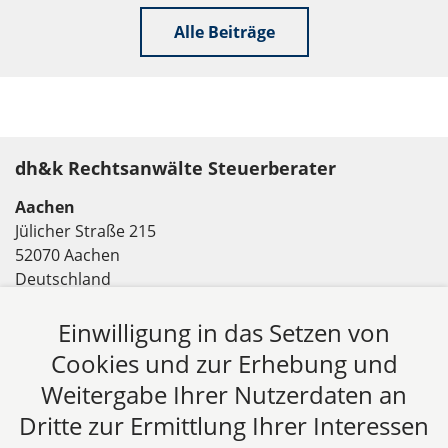
Alle Beiträge
dh&k Rechtsanwälte Steuerberater
Aachen
Jülicher Straße 215
52070 Aachen
Deutschland
Tel: +49 241 94621-0
Einwilligung in das Setzen von
Fax: +49 241 94621-111
E-Mail:
kanzlei@dhk-law.com
Cookies und zur Erhebung und
Weitergabe Ihrer Nutzerdaten an
Über uns
Dritte zur Ermittlung Ihrer Interessen
DH&K ist Ihre erfahrene Wirtschaftskanzlei aus