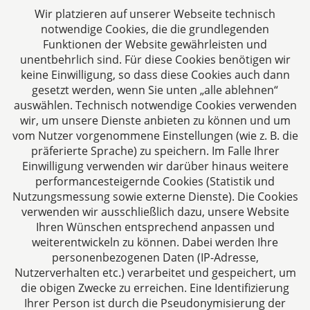
Aachen. Wir denken unternehmerisch und
Wir platzieren auf unserer Webseite technisch
verstehen uns als Full-Service-Dienstleister. Rechts-
notwendige Cookies, die die grundlegenden
und Steuerberatung auf höchstem Niveau in einer
Funktionen der Website gewährleisten und
persönlichen Beratungs- und Arbeitsatmosphäre
unentbehrlich sind. Für diese Cookies benötigen wir
keine Einwilligung, so dass diese Cookies auch dann
sind die Zielsetzungen unserer täglichen Arbeit.
gesetzt werden, wenn Sie unten „alle ablehnen“
auswählen. Technisch notwendige Cookies verwenden
Folgen Sie uns auf
wir, um unsere Dienste anbieten zu können und um
vom Nutzer vorgenommene Einstellungen (wie z. B. die
präferierte Sprache) zu speichern. Im Falle Ihrer
Einwilligung verwenden wir darüber hinaus weitere
performancesteigernde Cookies (Statistik und
Nutzungsmessung sowie externe Dienste). Die Cookies
verwenden wir ausschließlich dazu, unsere Website
Ihren Wünschen entsprechend anpassen und
Das europäische Kanzlei-Netzwerk
weiterentwickeln zu können. Dabei werden Ihre
personenbezogenen Daten (IP-Adresse,
Nutzerverhalten etc.) verarbeitet und gespeichert, um
die obigen Zwecke zu erreichen. Eine Identifizierung
Ihrer Person ist durch die Pseudonymisierung der