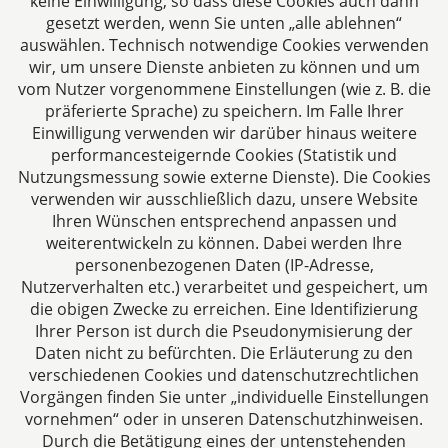
keine Einwilligung, so dass diese Cookies auch dann
sind die Zielsetzungen unserer täglichen Arbeit.
gesetzt werden, wenn Sie unten „alle ablehnen“
auswählen. Technisch notwendige Cookies verwenden
Folgen Sie uns auf
wir, um unsere Dienste anbieten zu können und um
vom Nutzer vorgenommene Einstellungen (wie z. B. die
präferierte Sprache) zu speichern. Im Falle Ihrer
Einwilligung verwenden wir darüber hinaus weitere
performancesteigernde Cookies (Statistik und
Nutzungsmessung sowie externe Dienste). Die Cookies
verwenden wir ausschließlich dazu, unsere Website
Ihren Wünschen entsprechend anpassen und
Das europäische Kanzlei-Netzwerk
weiterentwickeln zu können. Dabei werden Ihre
personenbezogenen Daten (IP-Adresse,
Nutzerverhalten etc.) verarbeitet und gespeichert, um
die obigen Zwecke zu erreichen. Eine Identifizierung
Ihrer Person ist durch die Pseudonymisierung der
Daten nicht zu befürchten. Die Erläuterung zu den
verschiedenen Cookies und datenschutzrechtlichen
Vorgängen finden Sie unter „individuelle Einstellungen
vornehmen“ oder in unseren Datenschutzhinweisen.
Durch die Betätigung eines der untenstehenden