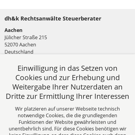
dh&k Rechtsanwälte Steuerberater
Aachen
Jülicher Straße 215
52070 Aachen
Deutschland
Tel: +49 241 94621-0
Einwilligung in das Setzen von
Fax: +49 241 94621-111
E-Mail:
kanzlei@dhk-law.com
Cookies und zur Erhebung und
Weitergabe Ihrer Nutzerdaten an
Über uns
Dritte zur Ermittlung Ihrer Interessen
DH&K ist Ihre erfahrene Wirtschaftskanzlei aus
Aachen. Wir denken unternehmerisch und
Wir platzieren auf unserer Webseite technisch
verstehen uns als Full-Service-Dienstleister. Rechts-
notwendige Cookies, die die grundlegenden
und Steuerberatung auf höchstem Niveau in einer
Funktionen der Website gewährleisten und
persönlichen Beratungs- und Arbeitsatmosphäre
unentbehrlich sind. Für diese Cookies benötigen wir