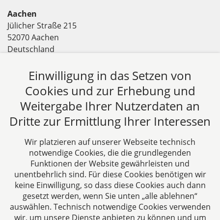
Aachen
Jülicher Straße 215
52070 Aachen
Deutschland
Tel: +49 241 94621-0
Fax: +49 241 94621-111
Einwilligung in das Setzen von
E-Mail:
kanzlei@dhk-law.com
Cookies und zur Erhebung und
Weitergabe Ihrer Nutzerdaten an
Über uns
Dritte zur Ermittlung Ihrer Interessen
DH&K ist Ihre erfahrene Wirtschaftskanzlei aus
Aachen. Wir denken unternehmerisch und
Wir platzieren auf unserer Webseite technisch
verstehen uns als Full-Service-Dienstleister. Rechts-
notwendige Cookies, die die grundlegenden
und Steuerberatung auf höchstem Niveau in einer
Funktionen der Website gewährleisten und
persönlichen Beratungs- und Arbeitsatmosphäre
unentbehrlich sind. Für diese Cookies benötigen wir
keine Einwilligung, so dass diese Cookies auch dann
sind die Zielsetzungen unserer täglichen Arbeit.
gesetzt werden, wenn Sie unten „alle ablehnen“
auswählen. Technisch notwendige Cookies verwenden
Folgen Sie uns auf
wir, um unsere Dienste anbieten zu können und um