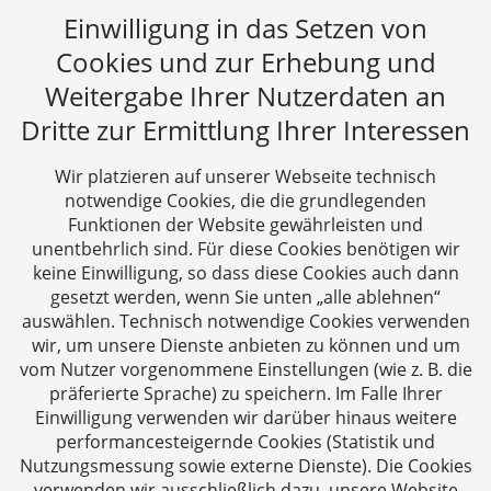
Einwilligung in das Setzen von
Fax: +49 241 94621-111
E-Mail:
kanzlei@dhk-law.com
Cookies und zur Erhebung und
Weitergabe Ihrer Nutzerdaten an
Über uns
Dritte zur Ermittlung Ihrer Interessen
DH&K ist Ihre erfahrene Wirtschaftskanzlei aus
Aachen. Wir denken unternehmerisch und
Wir platzieren auf unserer Webseite technisch
verstehen uns als Full-Service-Dienstleister. Rechts-
notwendige Cookies, die die grundlegenden
und Steuerberatung auf höchstem Niveau in einer
Funktionen der Website gewährleisten und
persönlichen Beratungs- und Arbeitsatmosphäre
unentbehrlich sind. Für diese Cookies benötigen wir
keine Einwilligung, so dass diese Cookies auch dann
sind die Zielsetzungen unserer täglichen Arbeit.
gesetzt werden, wenn Sie unten „alle ablehnen“
auswählen. Technisch notwendige Cookies verwenden
Folgen Sie uns auf
wir, um unsere Dienste anbieten zu können und um
vom Nutzer vorgenommene Einstellungen (wie z. B. die
präferierte Sprache) zu speichern. Im Falle Ihrer
Einwilligung verwenden wir darüber hinaus weitere
performancesteigernde Cookies (Statistik und
Nutzungsmessung sowie externe Dienste). Die Cookies
verwenden wir ausschließlich dazu, unsere Website