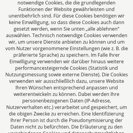
verstehen uns als Full-Service-Dienstleister. Rechts-
notwendige Cookies, die die grundlegenden
und Steuerberatung auf höchstem Niveau in einer
Funktionen der Website gewährleisten und
persönlichen Beratungs- und Arbeitsatmosphäre
unentbehrlich sind. Für diese Cookies benötigen wir
keine Einwilligung, so dass diese Cookies auch dann
sind die Zielsetzungen unserer täglichen Arbeit.
gesetzt werden, wenn Sie unten „alle ablehnen“
auswählen. Technisch notwendige Cookies verwenden
Folgen Sie uns auf
wir, um unsere Dienste anbieten zu können und um
vom Nutzer vorgenommene Einstellungen (wie z. B. die
präferierte Sprache) zu speichern. Im Falle Ihrer
Einwilligung verwenden wir darüber hinaus weitere
performancesteigernde Cookies (Statistik und
Nutzungsmessung sowie externe Dienste). Die Cookies
verwenden wir ausschließlich dazu, unsere Website
Ihren Wünschen entsprechend anpassen und
Das europäische Kanzlei-Netzwerk
weiterentwickeln zu können. Dabei werden Ihre
personenbezogenen Daten (IP-Adresse,
Nutzerverhalten etc.) verarbeitet und gespeichert, um
die obigen Zwecke zu erreichen. Eine Identifizierung
Ihrer Person ist durch die Pseudonymisierung der
Daten nicht zu befürchten. Die Erläuterung zu den