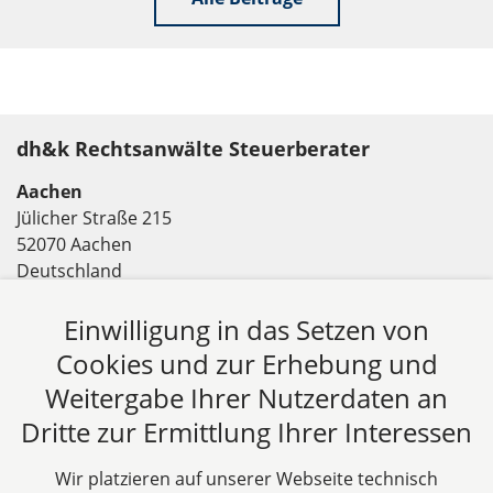
dh&k Rechtsanwälte Steuerberater
Aachen
Jülicher Straße 215
52070 Aachen
Deutschland
Tel: +49 241 94621-0
Einwilligung in das Setzen von
Fax: +49 241 94621-111
E-Mail:
kanzlei@dhk-law.com
Cookies und zur Erhebung und
Weitergabe Ihrer Nutzerdaten an
Über uns
Dritte zur Ermittlung Ihrer Interessen
DH&K ist Ihre erfahrene Wirtschaftskanzlei aus
Aachen. Wir denken unternehmerisch und
Wir platzieren auf unserer Webseite technisch