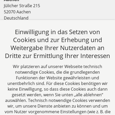
Jülicher Straße 215
52070 Aachen
Deutschland
Tel: +49 241 94621-0
Fax: +49 241 94621-111
Einwilligung in das Setzen von
E-Mail:
kanzlei@dhk-law.com
Cookies und zur Erhebung und
Weitergabe Ihrer Nutzerdaten an
Über uns
Dritte zur Ermittlung Ihrer Interessen
DH&K ist Ihre erfahrene Wirtschaftskanzlei aus
Aachen. Wir denken unternehmerisch und
Wir platzieren auf unserer Webseite technisch
verstehen uns als Full-Service-Dienstleister. Rechts-
notwendige Cookies, die die grundlegenden
und Steuerberatung auf höchstem Niveau in einer
Funktionen der Website gewährleisten und
persönlichen Beratungs- und Arbeitsatmosphäre
unentbehrlich sind. Für diese Cookies benötigen wir
keine Einwilligung, so dass diese Cookies auch dann
sind die Zielsetzungen unserer täglichen Arbeit.
gesetzt werden, wenn Sie unten „alle ablehnen“
auswählen. Technisch notwendige Cookies verwenden
Folgen Sie uns auf
wir, um unsere Dienste anbieten zu können und um
vom Nutzer vorgenommene Einstellungen (wie z. B. die