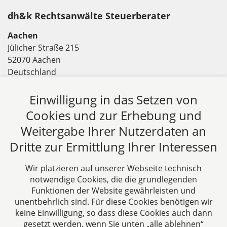
dh&k Rechtsanwälte Steuerberater
Aachen
Jülicher Straße 215
52070 Aachen
Deutschland
Tel: +49 241 94621-0
Fax: +49 241 94621-111
Einwilligung in das Setzen von
E-Mail:
kanzlei@dhk-law.com
Cookies und zur Erhebung und
Weitergabe Ihrer Nutzerdaten an
Über uns
Dritte zur Ermittlung Ihrer Interessen
DH&K ist Ihre erfahrene Wirtschaftskanzlei aus
Aachen. Wir denken unternehmerisch und
Wir platzieren auf unserer Webseite technisch
verstehen uns als Full-Service-Dienstleister. Rechts-
notwendige Cookies, die die grundlegenden
und Steuerberatung auf höchstem Niveau in einer
Funktionen der Website gewährleisten und
persönlichen Beratungs- und Arbeitsatmosphäre
unentbehrlich sind. Für diese Cookies benötigen wir
keine Einwilligung, so dass diese Cookies auch dann
sind die Zielsetzungen unserer täglichen Arbeit.
gesetzt werden, wenn Sie unten „alle ablehnen“