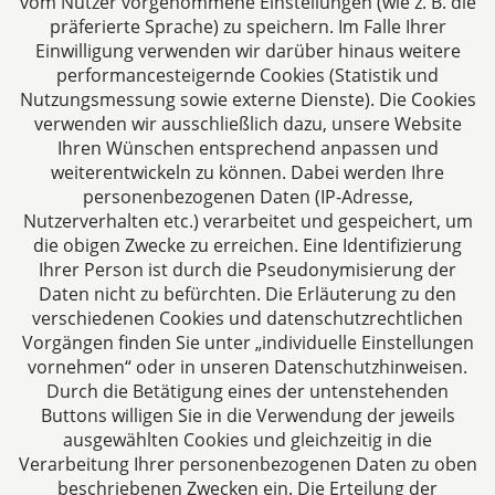
vom Nutzer vorgenommene Einstellungen (wie z. B. die
präferierte Sprache) zu speichern. Im Falle Ihrer
Einwilligung verwenden wir darüber hinaus weitere
performancesteigernde Cookies (Statistik und
Nutzungsmessung sowie externe Dienste). Die Cookies
verwenden wir ausschließlich dazu, unsere Website
Ihren Wünschen entsprechend anpassen und
Das europäische Kanzlei-Netzwerk
weiterentwickeln zu können. Dabei werden Ihre
personenbezogenen Daten (IP-Adresse,
Nutzerverhalten etc.) verarbeitet und gespeichert, um
die obigen Zwecke zu erreichen. Eine Identifizierung
Ihrer Person ist durch die Pseudonymisierung der
Daten nicht zu befürchten. Die Erläuterung zu den
verschiedenen Cookies und datenschutzrechtlichen
Vorgängen finden Sie unter „individuelle Einstellungen
vornehmen“ oder in unseren Datenschutzhinweisen.
Durch die Betätigung eines der untenstehenden
Impressum
Buttons willigen Sie in die Verwendung der jeweils
ausgewählten Cookies und gleichzeitig in die
Datenschutzerklärung
Verarbeitung Ihrer personenbezogenen Daten zu oben
beschriebenen Zwecken ein. Die Erteilung der