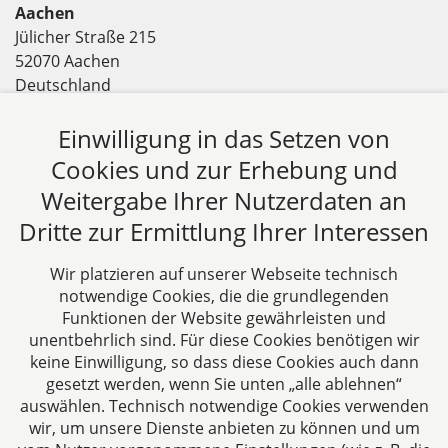
einvernehmliche Lösung zu finden und so Zeit und
Aachen
Kosten zu sparen.
Jülicher Straße 215
52070 Aachen
Deutschland
Tel: +49 241 94621-0
Fax: +49 241 94621-111
Einwilligung in das Setzen von
E-Mail:
kanzlei@dhk-law.com
Cookies und zur Erhebung und
Weitergabe Ihrer Nutzerdaten an
Über uns
Dritte zur Ermittlung Ihrer Interessen
DH&K ist Ihre erfahrene Wirtschaftskanzlei aus
Aachen. Wir denken unternehmerisch und
Wir platzieren auf unserer Webseite technisch
verstehen uns als Full-Service-Dienstleister. Rechts-
notwendige Cookies, die die grundlegenden
und Steuerberatung auf höchstem Niveau in einer
Funktionen der Website gewährleisten und
persönlichen Beratungs- und Arbeitsatmosphäre
unentbehrlich sind. Für diese Cookies benötigen wir
keine Einwilligung, so dass diese Cookies auch dann
sind die Zielsetzungen unserer täglichen Arbeit.
gesetzt werden, wenn Sie unten „alle ablehnen“
auswählen. Technisch notwendige Cookies verwenden
Folgen Sie uns auf
wir, um unsere Dienste anbieten zu können und um